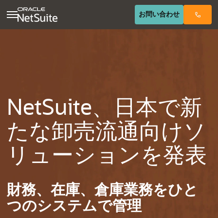
(opens in n
お問い合わせ
NetSuite、日本で新
たな卸売流
通向けソ
リューションを発表
財務、在庫、倉庫業務をひと
つのシステムで管理