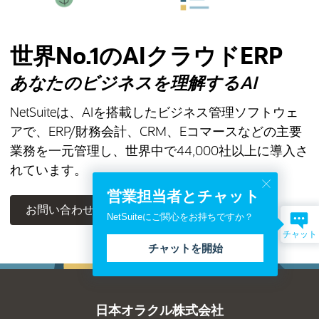
世界No.1のAIクラウドERP
あなたのビジネスを理解するAI
NetSuiteは、AIを搭載したビジネス管理ソフトウェ
アで、ERP/財務会計、CRM、Eコマースなどの主要
業務を一元管理し、世界中で
44,000
社以上に導入さ
れています。
営業担当者とチャット
(新しいタブで開きます)
お問い合わせ
NetSuiteを選ぶ理由
NetSuiteにご関心をお持ちですか？
チャット
チャットを開始
日本オラクル株式会社