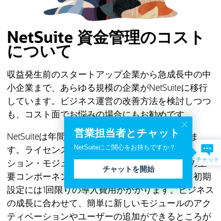
NetSuite 資金管理のコスト
について
収益発生前のスタートアップ企業から急成長中の中
小企業まで、あらゆる規模の企業がNetSuiteに移行
しています。ビジネス運営の改善方法を検討しつつ
も、コスト面でお悩みの場合にもお勧めです。
営業担当者とチャット
NetSuiteは年間ライセンス料でご利用いただけま
NetSuiteにご関心をお持ちですか？
す。ライセンスは、コア・プラットフォーム、オプ
チャット
ション・モジュール、およびユーザー数の3つの主
チャットを開始
要コンポーネントで構成されています。また、初期
設定には1回限りの導入費用がかかります。ビジネス
の成長に合わせて、簡単に新しいモジュールのアク
ティベーションやユーザーの追加ができるところが