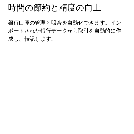
時間の節約と精度の向上
銀行口座の管理と照合を自動化できます。イン
ポートされた銀行データから取引を自動的に作
成し、転記します。
NetSuite 資金管理の機能
効果的な資金管理は、ビジネスを成功させる上で不
可欠です。リーダーが日々の残高を把握できない
と、その企業は金融危機に陥る恐れがあります。
NetSuite 資金管理では、リアルタイムの財務データ
にアクセスし、非効率的な手作業のプロセスをなく
すことで、現金資源をより適切に管理できるように
なります。（2024年4月時点で日本未対応の機能も