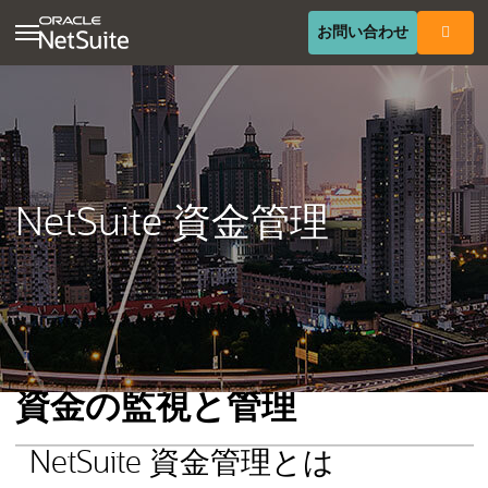
(opens in 
お問い合わせ
NetSuite 資金管理
資金の監視と管理
NetSuite 資金管理とは